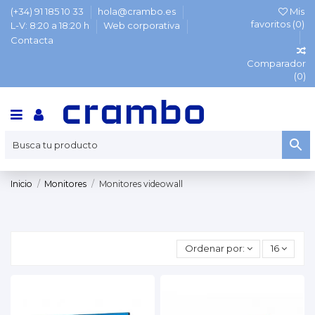
(+34) 91 185 10 33
hola@crambo.es
Mis
favoritos (
0
)
L-V: 8:20 a 18:20 h
Web corporativa
Contacta
Comparador
(
0
)
Inicio
Monitores
Monitores videowall
Ordenar por:
16