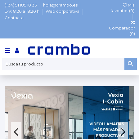
(+34) 91 185 10 33
hola@crambo.es
Mis
favoritos (
0
)
L-V: 8:20 a 18:20 h
Web corporativa
Contacta
Comparador
(
0
)