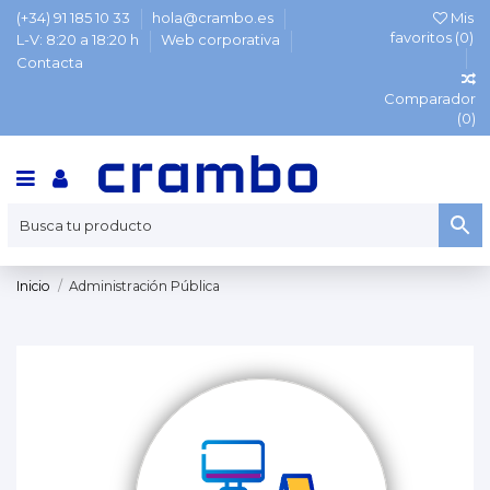
(+34) 91 185 10 33
hola@crambo.es
Mis
favoritos (
0
)
L-V: 8:20 a 18:20 h
Web corporativa
Contacta
Comparador
(
0
)
Inicio
Administración Pública