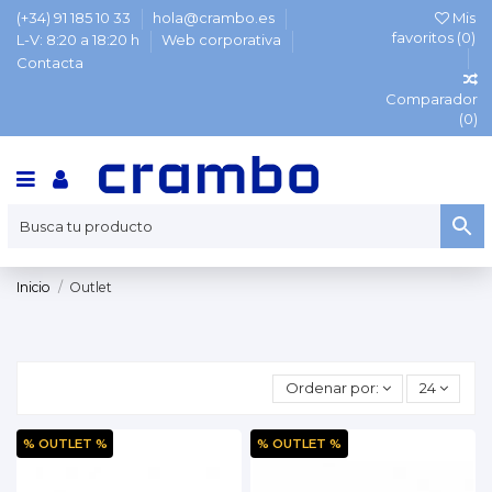
(+34) 91 185 10 33
hola@crambo.es
Mis
favoritos (
0
)
L-V: 8:20 a 18:20 h
Web corporativa
Contacta
Comparador
(
0
)
Inicio
Outlet
Ordenar por:
24
% OUTLET %
% OUTLET %