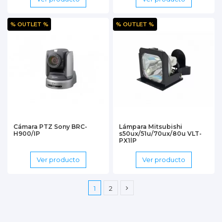
% OUTLET %
% OUTLET %
Cámara PTZ Sony BRC-
Lámpara Mitsubishi
H900/IP
s50ux/51u/70ux/80u VLT-
PX1lP
Ver producto
Ver producto
1
2