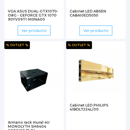
VGA ASUS DUAL-GTX1070-
Cabinet LED ABSEN
O8G - GEFORCE GTX 1070
CABAI0ED5050
90YV09T1-M0NA00
Ver producto
Ver producto
% OUTLET %
% OUTLET %
Cabinet LED PHILIPS
41BDL7224L/00
Armario rack mural 4U
MONOLYTH SH6404