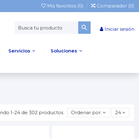
Mis favoritos (
0
)
Comparador (
0
)
Iniciar sesión
Servicios
Soluciones
ndo 1-24 de 302 productos
Ordenar por:
24