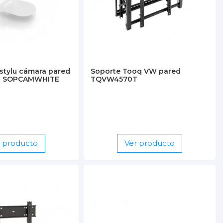
istylu cámara pared
Soporte Tooq VW pared
co SOPCAMWHITE
TQVW4570T
r producto
Ver producto