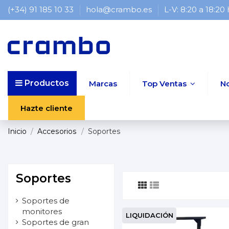
(+34) 91 185 10 33
hola@crambo.es
L-V: 8:20 a 18:20
Productos
Marcas
Top Ventas
N
Hazte cliente
Inicio
Accesorios
Soportes
Soportes
Soportes de
monitores
LIQUIDACIÓN
Soportes de gran