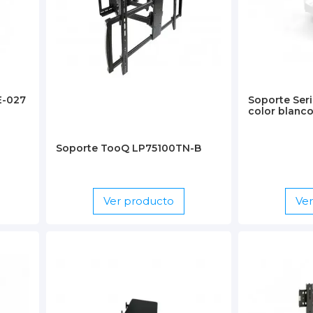
E-027
Soporte Ser
color blan
Soporte TooQ LP75100TN-B
Ver producto
Ve