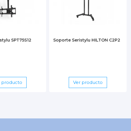
stylu SPT75S12
Soporte Seristylu HILTON C2P2
r producto
Ver producto