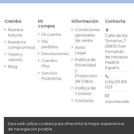
Crambo
Mi
Información
Contacta
compra
Nuestra
Condiciones
Mi cuenta
historia
generales
Calle de los
de venta
Torneros, 7
Mis
Nuestros
28830 San
pedidos
compromisos
Aviso
Fernando
Legal
Devoluciones
Visión y
de Henares
valores
Política de
Crambo
Madrid.
Privacidad
Plus
Blog
España
y
Servicio
Protección
Postventa
de Datos
(+34) 911 851
033
Política de
Cookies
Contacta
soporteweb@
Esta web utiliza cookies para ofrecerte la mejor experiencia
Copyright© 2024
Crambo, S.A. Av. de la Vía Láctea, 1,
de navegación posible.
Segunda Planta, | 28830 San Fernando de Henares,