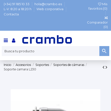
(+34) 91 185 10 33
hola@crambo.es
Mis
favoritos (
0
)
L-V: 8:20 a 18:20 h
Web corporativa
Contacta
Comparador
(
0
)
Inicio
Accesorios
Soportes
Soportes de cámaras
Soporte camara L230