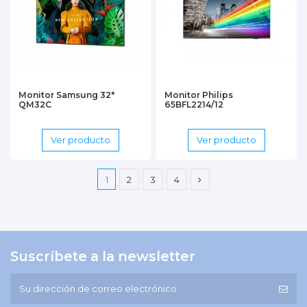
Monitor Samsung 32"
Monitor Philips
QM32C
65BFL2214/12
Ver producto
Ver producto
1
2
3
4
Suscríbete a la newsletter