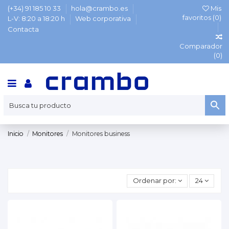
(+34) 91 185 10 33
hola@crambo.es
Mis
favoritos (
0
)
L-V: 8:20 a 18:20 h
Web corporativa
Contacta
Comparador
(
0
)
Inicio
Monitores
Monitores business
Ordenar por:
24