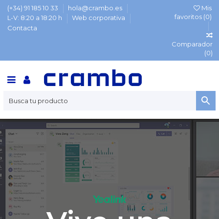
(+34) 91 185 10 33
hola@crambo.es
Mis
favoritos (
0
)
L-V: 8:20 a 18:20 h
Web corporativa
Contacta
Comparador
(
0
)