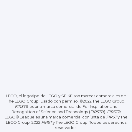
LEGO, el logotipo de LEGO y SPIKE son marcas comerciales de
The LEGO Group. Usado con permiso.
©2022 The LEGO Group.
FIRST
® es una marca comercial de For Inspiration and
Recognition of Science and Technology (
FIRST
®).
FIRST
®
LEGO® League es una marca comercial conjunta de
FIRST
y The
LEGO Group. 2022
FIRST
y The LEGO Group. Todos los derechos
reservados.