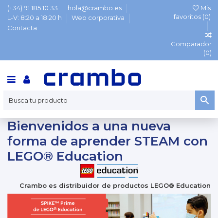
(+34) 91 185 10 33
hola@crambo.es
Mis
favoritos (
0
)
L-V: 8:20 a 18:20 h
Web corporativa
Contacta
Comparador
(
0
)
Bienvenidos a una nueva
forma de aprender STEAM con
LEGO® Education
Crambo es distribuidor de productos LEGO® Education