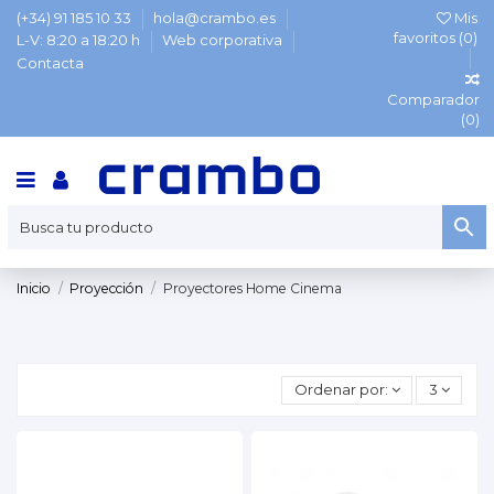
(+34) 91 185 10 33
hola@crambo.es
Mis
favoritos (
0
)
L-V: 8:20 a 18:20 h
Web corporativa
Contacta
Comparador
(
0
)
Inicio
Proyección
Proyectores Home Cinema
Ordenar por:
3