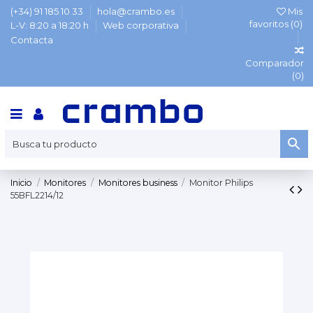
(+34) 91 185 10 33
hola@crambo.es
Mis
favoritos (
0
)
L-V: 8:20 a 18:20 h
Web corporativa
Contacta
Comparador
(
0
)
Inicio
Monitores
Monitores business
Monitor Philips
55BFL2214/12