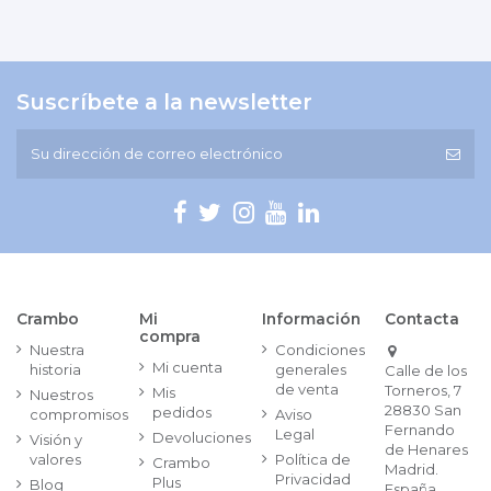
Suscríbete a la newsletter
Crambo
Mi
Información
Contacta
compra
Nuestra
Condiciones
Mi cuenta
historia
generales
Calle de los
de venta
Torneros, 7
Mis
Nuestros
28830 San
pedidos
compromisos
Aviso
Fernando
Legal
Devoluciones
Visión y
de Henares
valores
Política de
Crambo
Madrid.
Privacidad
Plus
Blog
España