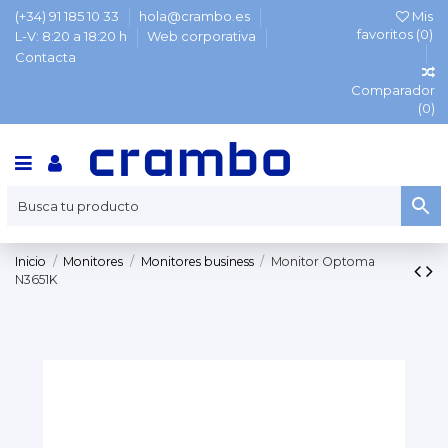
(+34) 91 185 10 33
hola@crambo.es
Mis
favoritos (
0
)
L-V: 8:20 a 18:20 h
Web corporativa
Contacta
Comparador
(
0
)
Inicio
Monitores
Monitores business
Monitor Optoma
N3651K