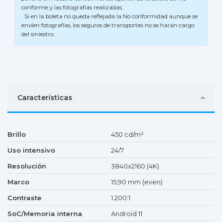
conforme y las fotografías realizadas.
· Si en la boleta no queda reflejada la No conformidad aunque se
envíen fotografías, los seguros de transportes no se harán cargo
del siniestro.
Características
Brillo
450 cd/m²
Uso intensivo
24/7
Resolución
3840x2160 (4K)
Marco
15,90 mm (even)
Contraste
1.200:1
SoC/Memoria interna
Android 11