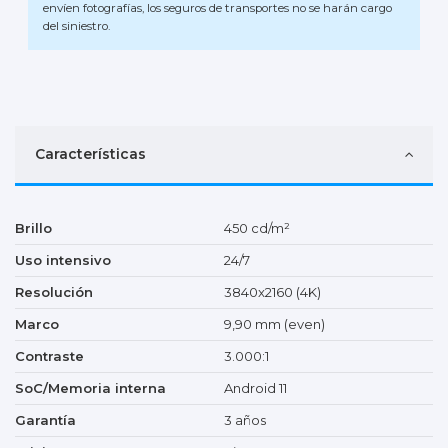
envíen fotografías, los seguros de transportes no se harán cargo
del siniestro.
Características
Brillo
450 cd/m²
Uso intensivo
24/7
Resolución
3840x2160 (4K)
Marco
9,90 mm (even)
Contraste
3.000:1
SoC/Memoria interna
Android 11
Garantía
3 años