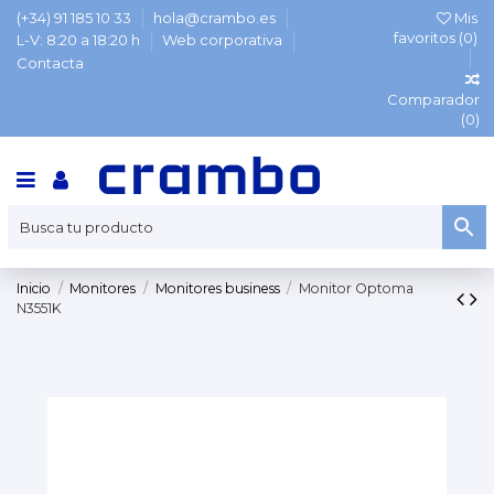
(+34) 91 185 10 33
hola@crambo.es
Mis
favoritos (
0
)
L-V: 8:20 a 18:20 h
Web corporativa
Contacta
Comparador
(
0
)
Inicio
Monitores
Monitores business
Monitor Optoma
N3551K