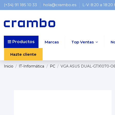
(+34) 91 185 10 33
hola@crambo.es
L-V: 8:20 a 18:20
Productos
Marcas
Top Ventas
N
Hazte cliente
Inicio
IT-Informática
PC
VGA ASUS DUAL-GTX1070-O8
% OUTLET %