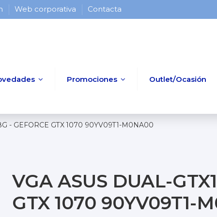
 h
Web corporativa
Contacta
ovedades
Promociones
Outlet/Ocasión
G - GEFORCE GTX 1070 90YV09T1-M0NA00
VGA ASUS DUAL-GTX1
GTX 1070 90YV09T1-