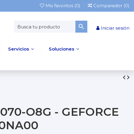
Mis favoritos (
0
)
Comparador (
0
)
Iniciar sesión
Servicios
Soluciones
070-O8G - GEFORCE
M0NA00