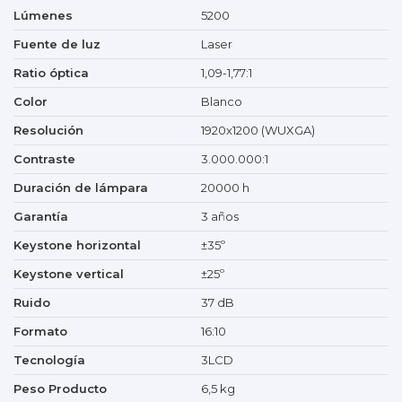
Lúmenes
5200
Fuente de luz
Laser
Ratio óptica
1,09-1,77:1
Color
Blanco
Resolución
1920x1200 (WUXGA)
Contraste
3.000.000:1
Duración de lámpara
20000 h
Garantía
3 años
Keystone horizontal
±35º
Keystone vertical
±25º
Ruido
37 dB
Formato
16:10
Tecnología
3LCD
Peso Producto
6,5 kg