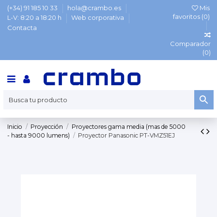
(+34) 91 185 10 33
hola@crambo.es
Mis
favoritos (
0
)
L-V: 8:20 a 18:20 h
Web corporativa
Contacta
Comparador
(
0
)
Inicio
Proyección
Proyectores gama media (mas de 5000
- hasta 9000 lumens)
Proyector Panasonic PT-VMZ51EJ