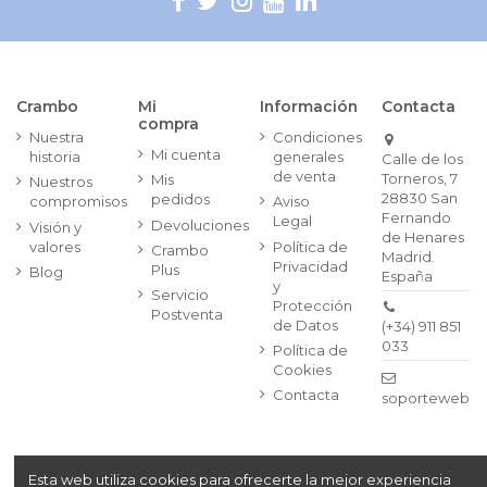
Crambo
Mi
Información
Contacta
compra
Nuestra
Condiciones
Mi cuenta
historia
generales
Calle de los
de venta
Torneros, 7
Mis
Nuestros
28830 San
pedidos
compromisos
Aviso
Fernando
Legal
Devoluciones
Visión y
de Henares
valores
Política de
Crambo
Madrid.
Privacidad
Plus
Blog
España
y
Servicio
Protección
Postventa
de Datos
(+34) 911 851
033
Política de
Cookies
Contacta
soporteweb@
Esta web utiliza cookies para ofrecerte la mejor experiencia