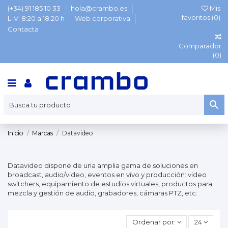
(+34) 91 185 10 33
hola@crambo.es
Mis
favoritos (
0
)
L-V: 8:20 a 18:20 h
Web corporativa
Contacta
Comparador
(
0
)
Inicio
Marcas
Datavideo
Datavideo dispone de una amplia gama de soluciones en
broadcast, audio/video, eventos en vivo y producción: video
switchers, equipamiento de estudios virtuales, productos para
mezcla y gestión de audio, grabadores, cámaras PTZ, etc.
Ordenar por:
24