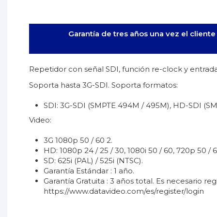
Garantía de tres años una vez el client
Repetidor con señal SDI, función re-clock y entrad
Soporta hasta 3G-SDI. Soporta formatos:
SDI: 3G-SDI (SMPTE 494M / 495M), HD-SDI (S
Video:
3G 1080p 50 / 60 2.
HD: 1080p 24 / 25 / 30, 1080i 50 / 60, 720p 50 / 6
SD: 625i (PAL) / 525i (NTSC).
Garantía Estándar : 1 año.
Garantía Gratuita : 3 años total. Es necesario r
https://www.datavideo.com/es/register/login
Manual_Datavideo_VP-633.pdf
No reviews
Garantía