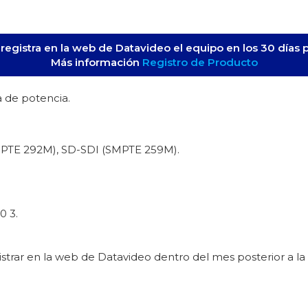
e registra en la web de Datavideo el equipo en los 30 días 
Más información
Registro de Producto
a de potencia.
MPTE 292M), SD-SDI (SMPTE 259M).
0 3.
egistrar en la web de Datavideo dentro del mes posterior a la
3 años (con registro del prod