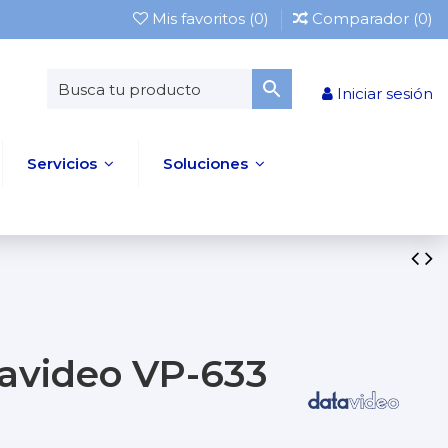
Mis favoritos (
0
)
Comparador (
0
)
Iniciar sesión
Servicios
Soluciones
avideo VP-633