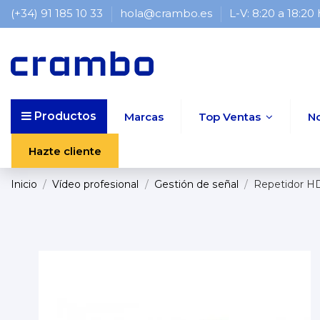
(+34) 91 185 10 33
hola@crambo.es
L-V: 8:20 a 18:20
Productos
Marcas
Top Ventas
N
Hazte cliente
Inicio
Vídeo profesional
Gestión de señal
Repetidor H