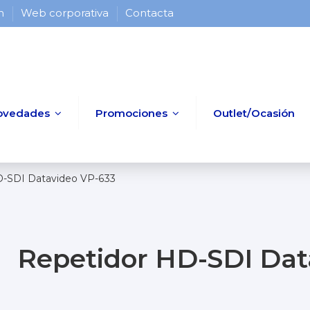
 h
Web corporativa
Contacta
ovedades
Promociones
Outlet/Ocasión
D-SDI Datavideo VP-633
Repetidor HD-SDI Dat