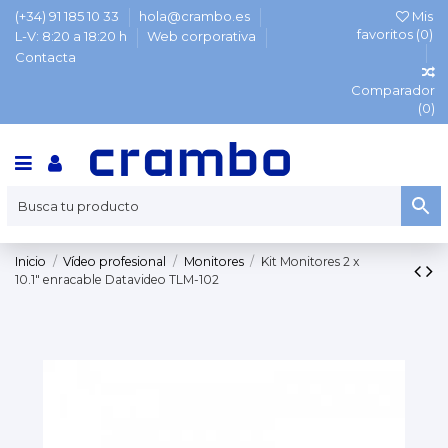
(+34) 91 185 10 33
hola@crambo.es
Mis
favoritos (
0
)
L-V: 8:20 a 18:20 h
Web corporativa
Contacta
Comparador
(
0
)
Inicio
Vídeo profesional
Monitores
Kit Monitores 2 x
10.1" enracable Datavideo TLM-102