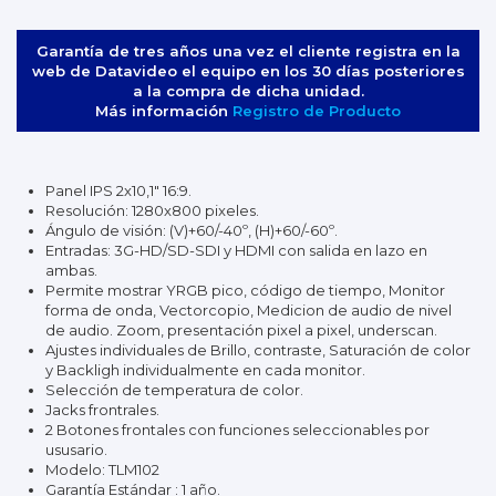
Garantía de tres años una vez el cliente registra en la
web de Datavideo el equipo en los 30 días posteriores
a la compra de dicha unidad.
Más información
Registro de Producto
Panel IPS 2x10,1" 16:9.
Resolución: 1280x800 pixeles.
Ángulo de visión: (V)+60/-40º, (H)+60/-60º.
Entradas: 3G-HD/SD-SDI y HDMI con salida en lazo en
ambas.
Permite mostrar YRGB pico, código de tiempo, Monitor
forma de onda, Vectorcopio, Medicion de audio de nivel
de audio. Zoom, presentación pixel a pixel, underscan.
Ajustes individuales de Brillo, contraste, Saturación de color
y Backligh individualmente en cada monitor.
Selección de temperatura de color.
Jacks frontrales.
2 Botones frontales con funciones seleccionables por
ususario.
Modelo: TLM102
Garantía Estándar : 1 año.