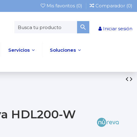
Mis favoritos (
0
)
Comparador (
0
)
Iniciar sesión
Servicios
Soluciones
eva HDL200-W