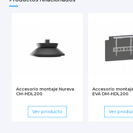
AJUSTES_CLIENTE_TEAMS.pdf
Descargas (419.39k)
AJUSTES_CLIENTE_ZOOM.pdf
Descargas (485.57k)
FICHA_Nureva_HDL200.pdf
Descargas (557.83k)
Accesorio montaje Nureva
Accesorio montaj
CM-HDL200
EVA DM-HDL200
Ver producto
Ver produ