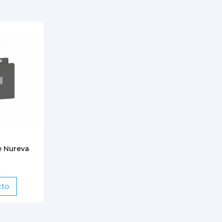
e Nureva
cto