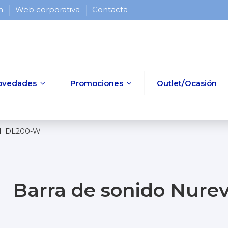
 h
Web corporativa
Contacta
ovedades
Promociones
Outlet/Ocasión
a HDL200-W
Barra de sonido Nur