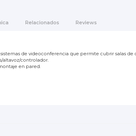
nica
Relacionados
Reviews
 sistemas de videoconferencia que permite cubrir salas de
altavoz/controlador.
 montaje en pared.
Barra de sonido
24 meses
Top Ventas