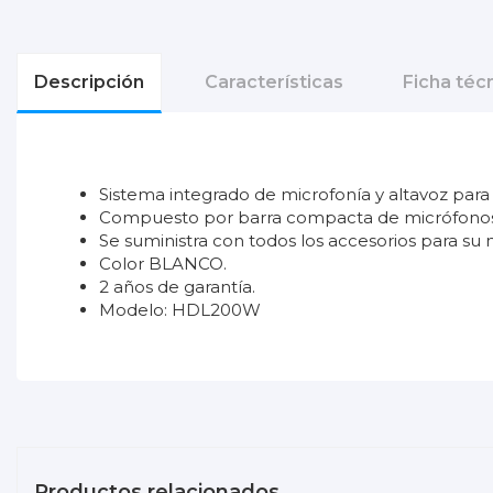
Descripción
Características
Ficha téc
Sistema integrado de microfonía y altavoz para
Compuesto por barra compacta de micrófonos/
Se suministra con todos los accesorios para su
Color BLANCO.
2 años de garantía.
Modelo: HDL200W
DATA_SHEET_HDL200_2021.pdf
No reviews
Tipo de producto
Descargas (593.93k)
Garantía
AJUSTES_CLIENTE_SKYPE.pdf
Promoción
Descargas (437.72k)
Productos relacionados