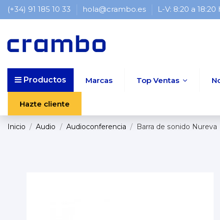
(+34) 91 185 10 33
hola@crambo.es
L-V: 8:20 a 18:20
Productos
Marcas
Top Ventas
N
Hazte cliente
Inicio
Audio
Audioconferencia
Barra de sonido Nurev
TOP VENTAS