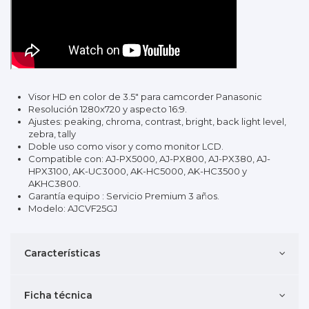
Visor HD en color de 3.5" para camcorder Panasonic
Resolución 1280x720 y aspecto 16:9.
Ajustes: peaking, chroma, contrast, bright, back light level,
zebra, tally
Doble uso como visor y como monitor LCD.
Compatible con: AJ-PX5000, AJ-PX800, AJ-PX380, AJ-
HPX3100, AK-UC3000, AK-HC5000, AK-HC3500 y
AKHC3800.
Garantía equipo : Servicio Premium 3 años.
Modelo: AJCVF25GJ
Características
Ficha técnica