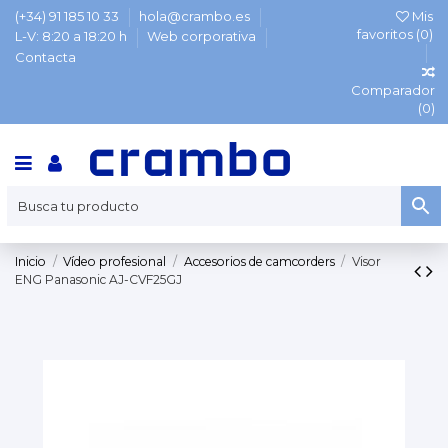
(+34) 91 185 10 33
hola@crambo.es
Mis
favoritos (
0
)
L-V: 8:20 a 18:20 h
Web corporativa
Contacta
Comparador
(
0
)
Inicio
Vídeo profesional
Accesorios de camcorders
Visor
ENG Panasonic AJ-CVF25GJ