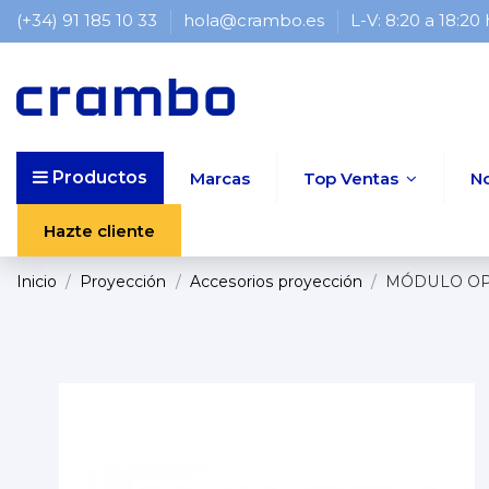
(+34) 91 185 10 33
hola@crambo.es
L-V: 8:20 a 18:20
Productos
Marcas
Top Ventas
N
Hazte cliente
Inicio
Proyección
Accesorios proyección
MÓDULO O