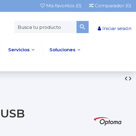
Mis favoritos (
0
)
Comparador (
0
)
Iniciar sesión
Servicios
Soluciones
USB