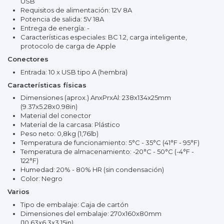
USB
Requisitos de alimentación: 12V 8A
Potencia de salida: 5V 18A
Entrega de energía: -
Características especiales: BC 1.2, carga inteligente,
protocolo de carga de Apple
Conectores
Entrada: 10 x USB tipo A (hembra)
Características físicas
Dimensiones (aprox.) AnxPrxAl: 238x134x25mm
(9.37x5.28x0.98in)
Material del conector
Material de la carcasa: Plástico
Peso neto: 0,8kg (1,76lb)
Temperatura de funcionamiento: 5°C - 35°C (41°F - 95°F)
Temperatura de almacenamiento: -20°C - 50°C (-4°F -
122°F)
Humedad: 20% - 80% HR (sin condensación)
Color: Negro
Varios
Tipo de embalaje: Caja de cartón
Dimensiones del embalaje: 270x160x80mm
(10.63x6.3x3.15in)