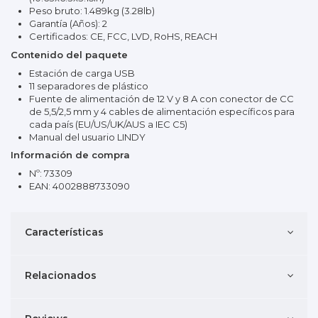
Peso bruto: 1.489kg (3.28lb)
Garantía (Años): 2
Certificados: CE, FCC, LVD, RoHS, REACH
Contenido del paquete
Estación de carga USB
11 separadores de plástico
Fuente de alimentación de 12 V y 8 A con conector de CC
de 5,5/2,5 mm y 4 cables de alimentación específicos para
cada país (EU/US/UK/AUS a IEC C5)
Manual del usuario LINDY
Información de compra
Nº: 73309
EAN: 4002888733090
Características
Relacionados