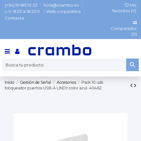
(+34) 91 185 10 33
hola@crambo.es
Mis
favoritos (
0
)
L-V: 8:20 a 18:20 h
Web corporativa
Contacta
Comparador
(
0
)
Inicio
Gestión de Señal
Accesorios
Pack 10 uds
bloqueador puertos USB-A LINDY color azul. 40462