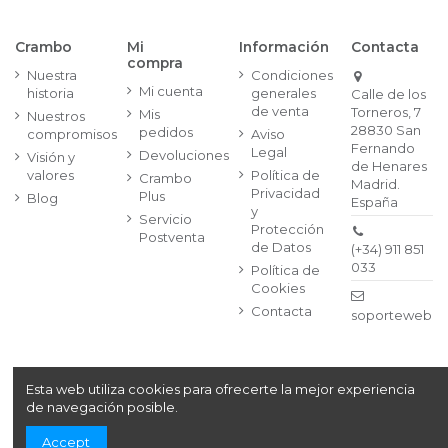
Crambo
Mi
Información
Contacta
compra
Nuestra
Condiciones
Mi cuenta
historia
generales
Calle de los
de venta
Torneros, 7
Mis
Nuestros
28830 San
pedidos
compromisos
Aviso
Fernando
Legal
Devoluciones
Visión y
de Henares
valores
Política de
Crambo
Madrid.
Privacidad
Plus
Blog
España
y
Servicio
Protección
Postventa
de Datos
(+34) 911 851
033
Política de
Cookies
Contacta
soporteweb@
Esta web utiliza cookies para ofrecerte la mejor experiencia
Copyright© 2024
Crambo, S.A. Av. de la Vía Láctea, 1,
de navegación posible.
Segunda Planta, | 28830 San Fernando de Henares,
Madrid (España)
| (+34) 911 851 033
Accept