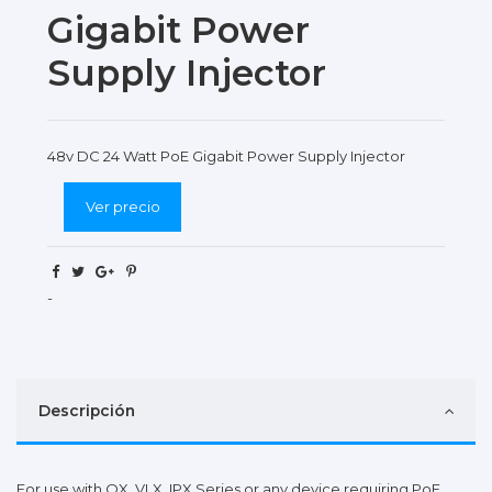
Gigabit Power
Supply Injector
48v DC 24 Watt PoE Gigabit Power Supply Injector
Ver precio
-
Descripción
For use with QX, VLX, IPX Series or any device requiring PoE