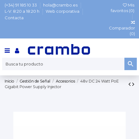
(+34) 91 185 10 33
hola@crambo.es
Mis
favoritos (
0
)
L-V: 8:20 a 18:20 h
Web corporativa
Contacta
Comparador
(
0
)
Inicio
Gestión de Señal
Accesorios
48v DC 24 Watt PoE
Gigabit Power Supply Injector