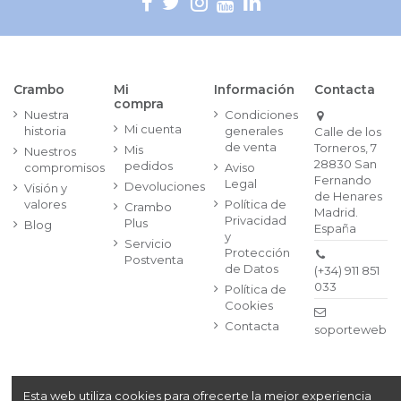
Crambo
Mi
Información
Contacta
compra
Nuestra
Condiciones
Mi cuenta
historia
generales
Calle de los
de venta
Torneros, 7
Mis
Nuestros
28830 San
pedidos
compromisos
Aviso
Fernando
Legal
Devoluciones
Visión y
de Henares
valores
Política de
Crambo
Madrid.
Privacidad
Plus
Blog
España
y
Servicio
Protección
Postventa
de Datos
(+34) 911 851
033
Política de
Cookies
Contacta
soporteweb@
Esta web utiliza cookies para ofrecerte la mejor experiencia