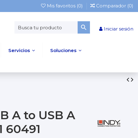
Mis favoritos (
0
)
Comparador (
0
)
Iniciar sesión
Servicios
Soluciones
B A to USB A
1 60491