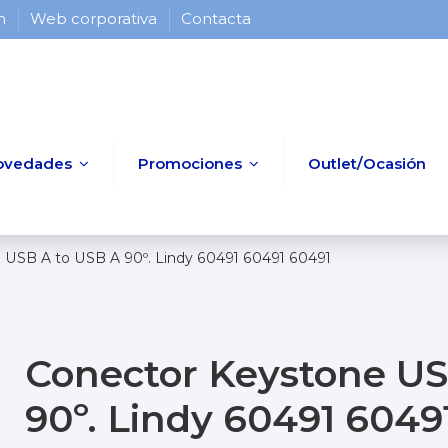
 h
Web corporativa
Contacta
ovedades
Promociones
Outlet/Ocasión
 USB A to USB A 90º. Lindy 60491 60491 60491
Conector Keystone US
90º. Lindy 60491 6049