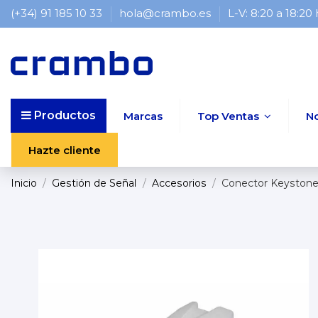
(+34) 91 185 10 33
hola@crambo.es
L-V: 8:20 a 18:20
Productos
Marcas
Top Ventas
N
Hazte cliente
Inicio
Gestión de Señal
Accesorios
Conector Keystone