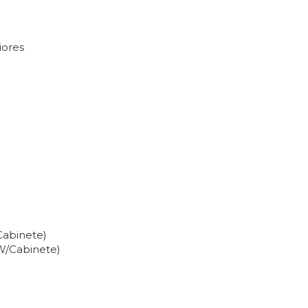
iores
Cabinete)
W/Cabinete)