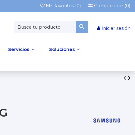
Mis favoritos (
0
)
Comparador (
0
)
Iniciar sesión
Servicios
Soluciones
NG