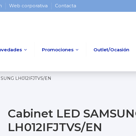
 h
Web corporativa
Contacta
ovedades
Promociones
Outlet/Ocasión
MSUNG LH012IFJTVS/EN
Cabinet LED SAMSU
LH012IFJTVS/EN