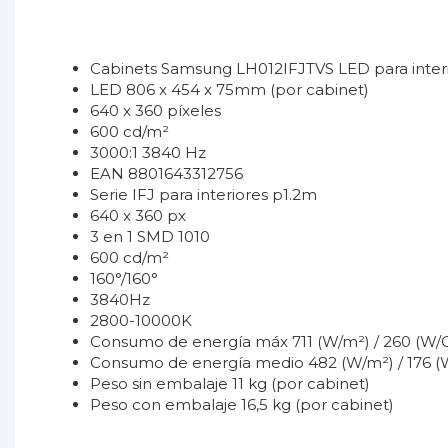
Cabinets Samsung LH012IFJTVS LED para inter
LED 806 x 454 x 75mm (por cabinet)
640 x 360 píxeles
600 cd/m²
3000:1 3840 Hz
EAN 8801643312756
Serie IFJ para interiores p1.2m
640 x 360 px
3 en 1 SMD 1010
600 cd/m²
160°/160°
3840Hz
2800-10000K
Consumo de energía máx 711 (W/m²) / 260 (W/
Consumo de energía medio 482 (W/m²) / 176 (
Peso sin embalaje 11 kg (por cabinet)
Peso con embalaje 16,5 kg (por cabinet)
No reviews