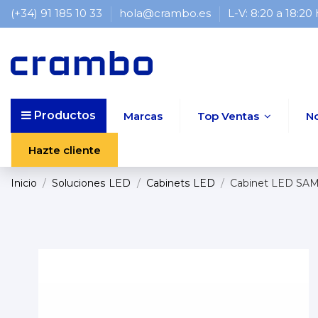
(+34) 91 185 10 33
hola@crambo.es
L-V: 8:20 a 18:20
Productos
Marcas
Top Ventas
N
Hazte cliente
Inicio
Soluciones LED
Cabinets LED
Cabinet LED SA