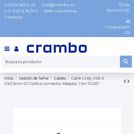
(+34) 91 185 10 33
hola@crambo.es
Mis
favoritos (
0
)
L-V: 8:20 a 18:20 h
Web corporativa
Contacta
Comparador
(
0
)
Inicio
Gestión de Señal
Cables
Cable Lindy USB A
5.5/2.5mm DC hollow connector Adapter, 1.5m 70267