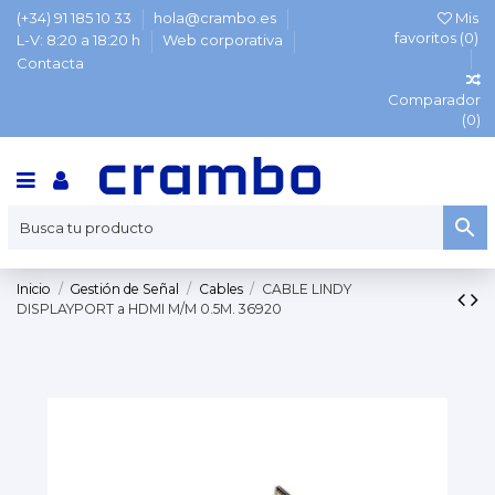
(+34) 91 185 10 33
hola@crambo.es
Mis
favoritos (
0
)
L-V: 8:20 a 18:20 h
Web corporativa
Contacta
Comparador
(
0
)
Inicio
Gestión de Señal
Cables
CABLE LINDY
DISPLAYPORT a HDMI M/M 0.5M. 36920