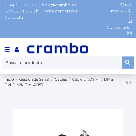
(+34) 91 185 10 33
hola@crambo.es
Mis
favoritos (
0
)
L-V: 8:20 a 18:20 h
Web corporativa
Contacta
Comparador
(
0
)
Inicio
Gestión de Señal
Cables
Cable LINDY MINI DP a
DVI-D M/M 3m. 41953