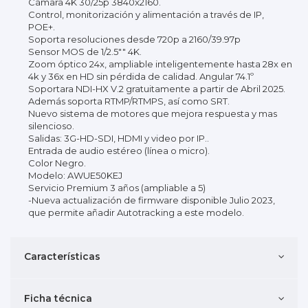
Cámara 4K 30/25p 3840x2160.
Control, monitorización y alimentación a través de IP,
POE+.
Soporta resoluciones desde 720p a 2160/39.97p
Sensor MOS de 1/2.5"" 4K.
Zoom óptico 24x, ampliable inteligentemente hasta 28x en
4k y 36x en HD sin pérdida de calidad. Angular 74.1º
Soportara NDI-HX V.2 gratuitamente a partir de Abril 2025.
Además soporta RTMP/RTMPS, así como SRT.
Nuevo sistema de motores que mejora respuesta y mas
silencioso.
Salidas: 3G-HD-SDI, HDMI y video por IP..
Entrada de audio estéreo (línea o micro).
Color Negro.
Modelo: AWUE50KEJ
Servicio Premium 3 años (ampliable a 5)
-Nueva actualización de firmware disponible Julio 2023,
que permite añadir Autotracking a este modelo.
Características
Ficha técnica