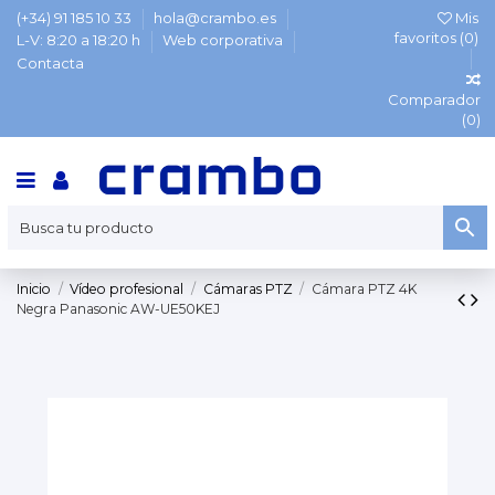
(+34) 91 185 10 33
hola@crambo.es
Mis
favoritos (
0
)
L-V: 8:20 a 18:20 h
Web corporativa
Contacta
Comparador
(
0
)
Inicio
Vídeo profesional
Cámaras PTZ
Cámara PTZ 4K
Negra Panasonic AW-UE50KEJ
TOP VENTAS