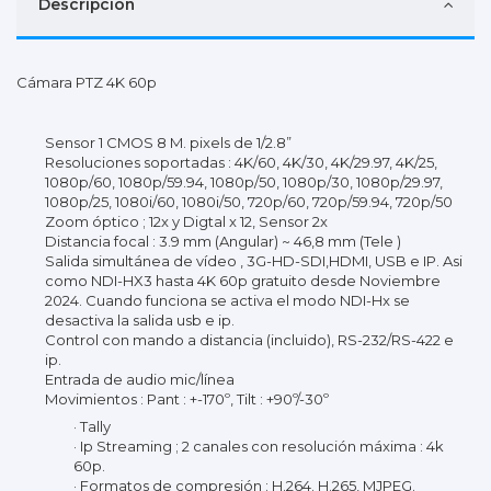
Descripción
Cámara PTZ 4K 60p
Sensor 1 CMOS 8 M. pixels de 1/2.8”
Resoluciones soportadas : 4K/60, 4K/30, 4K/29.97, 4K/25,
1080p/60, 1080p/59.94, 1080p/50, 1080p/30, 1080p/29.97,
1080p/25, 1080i/60, 1080i/50, 720p/60, 720p/59.94, 720p/50
Zoom óptico ; 12x y Digtal x 12, Sensor 2x
Distancia focal : 3.9 mm (Angular) ~ 46,8 mm (Tele )
Salida simultánea de vídeo , 3G-HD-SDI,HDMI, USB e IP. Asi
como NDI-HX3 hasta 4K 60p gratuito desde Noviembre
2024. Cuando funciona se activa el modo NDI-Hx se
desactiva la salida usb e ip.
Control con mando a distancia (incluido), RS-232/RS-422 e
ip.
Entrada de audio mic/línea
Movimientos : Pant : +-170º, Tilt : +90º/-30º
· Tally
· Ip Streaming ; 2 canales con resolución máxima : 4k
60p.
· Formatos de compresión : H.264. H.265, MJPEG.