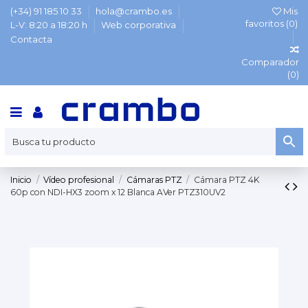
(+34) 91 185 10 33
hola@crambo.es
Mis
favoritos (
0
)
L-V: 8:20 a 18:20 h
Web corporativa
Contacta
Comparador
(
0
)
Inicio
Vídeo profesional
Cámaras PTZ
Cámara PTZ 4K
60p con NDI-HX3 zoom x 12 Blanca AVer PTZ310UV2