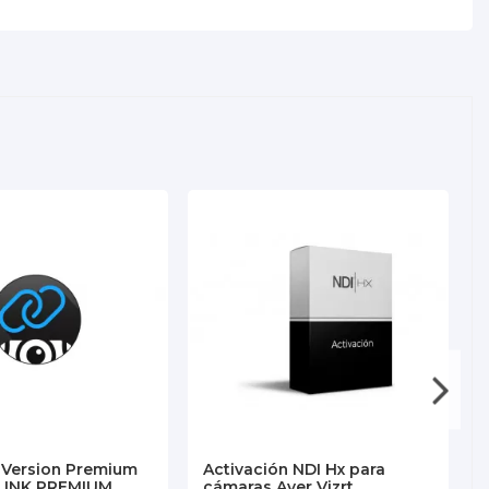
 Version Premium
Activación NDI Hx para
LINK PREMIUM
cámaras Aver Vizrt