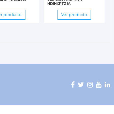
NDIHXPTZ1A
er producto
Ver producto