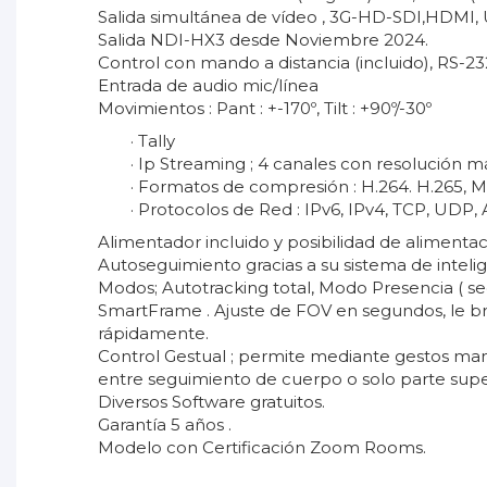
Salida simultánea de vídeo , 3G-HD-SDI,HDMI, 
Salida NDI-HX3 desde Noviembre 2024.
Control con mando a distancia (incluido), RS-23
Entrada de audio mic/línea
Movimientos : Pant : +-170º, Tilt : +90º/-30º
· Tally
· Ip Streaming ; 4 canales con resolución m
· Formatos de compresión : H.264. H.265, 
· Protocolos de Red : IPv6, IPv4, TCP, UD
Alimentador incluido y posibilidad de aliment
Autoseguimiento gracias a su sistema de inteligen
Modos; Autotracking total, Modo Presencia ( se
SmartFrame . Ajuste de FOV en segundos, le br
rápidamente.
Control Gestual ; permite mediante gestos ma
entre seguimiento de cuerpo o solo parte supe
Diversos Software gratuitos.
Garantía 5 años .
Modelo con Certificación Zoom Rooms.
C_AVer-TR211.pdf
No reviews