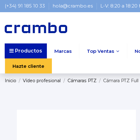
(+34) 91 185 10 33
hola@crambo.es
L-V: 8:20 a 18:20
Productos
Marcas
Top Ventas
N
Hazte cliente
Inicio
Vídeo profesional
Cámaras PTZ
Cámara PTZ Full