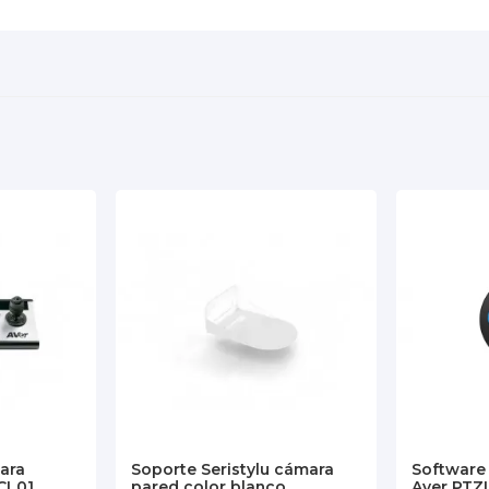
Blanco
RS-422;RS-232C;IP
5
ND
1/2,8" FULL HD
NO
80,6
x12
SI
SI
SI
SI
para
Soporte Seristylu cámara
Software
CL01
pared color blanco
Aver PTZ