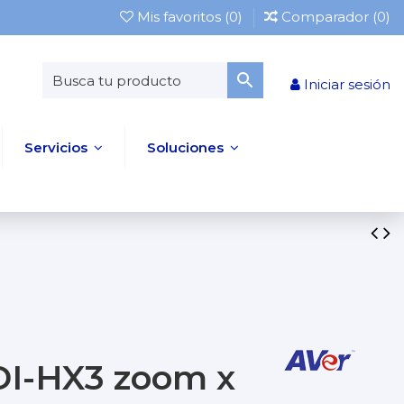
Mis favoritos (
0
)
Comparador (
0
)
Iniciar sesión
Servicios
Soluciones
DI-HX3 zoom x