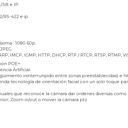
USB e IP.
2/RS-422 e ip.
áxima : 1080 60p.
MJPEG.
P, ARP, IMCP, IGMP, HTTP, DHCP, RTP / RTCP, RTSP, RTMP, VI
ación POE+
cia Artificial.
guimiento ininterrunpido entre zonas preestablecidas) e hi
inda tecnología de orientación facial con un solo toque pa
nuales que reconoce la cámara dar ordenes diversas como 
rior, Zoom in/out o mover la cámara ptz.