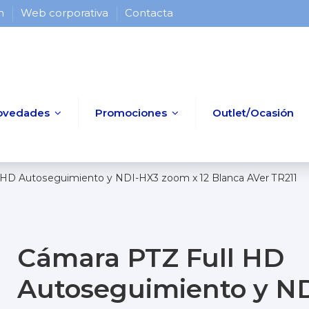
 h
Web corporativa
Contacta
ovedades
Promociones
Outlet/Ocasión
 HD Autoseguimiento y NDI-HX3 zoom x 12 Blanca AVer TR211
Cámara PTZ Full HD
Autoseguimiento y N