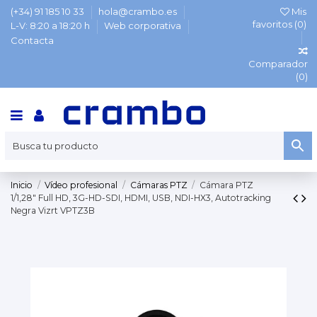
(+34) 91 185 10 33
hola@crambo.es
Mis
favoritos (
0
)
L-V: 8:20 a 18:20 h
Web corporativa
Contacta
Comparador
(
0
)
Inicio
Vídeo profesional
Cámaras PTZ
Cámara PTZ
1/1,28" Full HD, 3G-HD-SDI, HDMI, USB, NDI-HX3, Autotracking
Negra Vizrt VPTZ3B