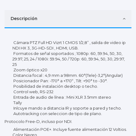
Descripción
Cámara PTZ Full HD Vizrt 1 CMOS 1/2,8” , salida de video ip
NDI HX 3, 3G-HD-SDI , HDMI, USB.
Formatos de señal soportados ; 1080p: 60, 59.94, 50, 30,
29.97, 25, 24 / 1080i: 59.94, 50 / 720p: 60, 59.94, 50, 30, 29.97,
25
Zoom óptico x20
Distancia focal : 4,9 mm a 98mm. 60°(Tele)-3,2°(Angular)
Posicionador Pan: -170° a +170º , Tilt: +90° to -30°.
Posibilidad de instalación desktop o techo.
Control web, RS-232
Entrada de audio de línea : Mini XLR 3.5mm stereo
Tally
Inlcuye mando a distancia IR y soporte a pared y techo.
Autotracking con seleccion de tipo de plano.
Protocolo Free-D, incluso por NDI.
Alimentación POE+. Incluye fuente alimentación 12 Voltios.
Color Negro.