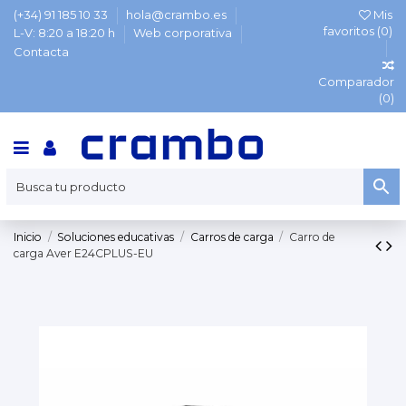
(+34) 91 185 10 33
hola@crambo.es
Mis
favoritos (
0
)
L-V: 8:20 a 18:20 h
Web corporativa
Contacta
Comparador
(
0
)
Inicio
Soluciones educativas
Carros de carga
Carro de
carga Aver E24CPLUS-EU