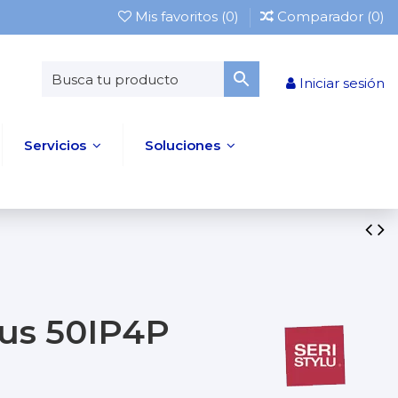
Mis favoritos (
0
)
Comparador (
0
)
Iniciar sesión
Servicios
Soluciones
ius 50IP4P