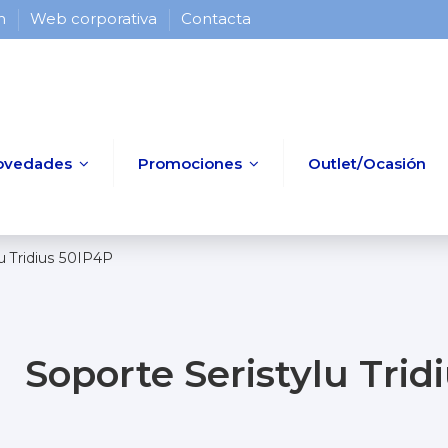
 h
Web corporativa
Contacta
ovedades
Promociones
Outlet/Ocasión
u Tridius 50IP4P
Soporte Seristylu Trid