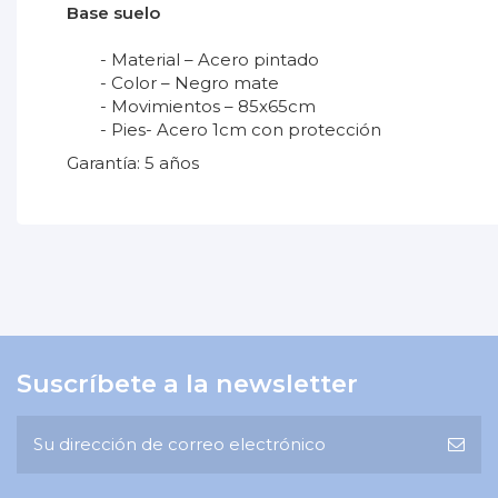
Base suelo
- Material – Acero pintado
- Color – Negro mate
- Movimientos – 85x65cm
- Pies- Acero 1cm con protección
Garantía: 5 años
No reviews
Ubicación
Peso soportado
Color
Garantía
Suscríbete a la newsletter