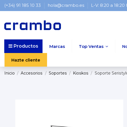
(+34) 91 185 10 33
hola@crambo.es
L-V: 8:20 a 18:20
Productos
Marcas
Top Ventas
N
Hazte cliente
Inicio
Accesorios
Soportes
Kioskos
Soporte Seristyl