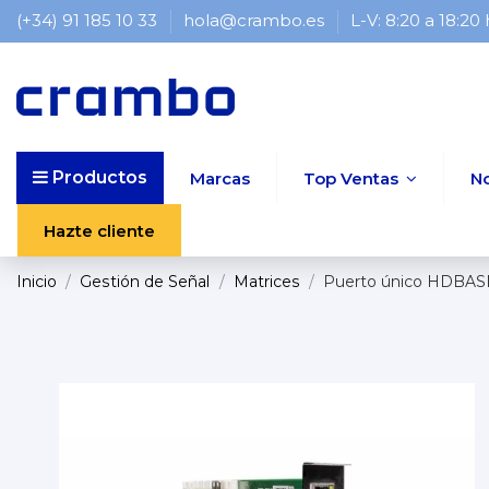
(+34) 91 185 10 33
hola@crambo.es
L-V: 8:20 a 18:20
Productos
Marcas
Top Ventas
N
Hazte cliente
Inicio
Gestión de Señal
Matrices
Puerto único HDBAS