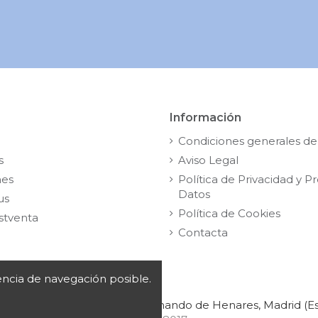
Información
Condiciones generales de
s
Aviso Legal
nes
Política de Privacidad y P
Datos
us
Política de Cookies
stventa
Contacta
iencia de navegación posible.
 Segunda Planta, | 28830 San Fernando de Henares, Madrid (E