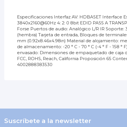
Especificaciones Interfaz AV: HDBASET Interface
3840x2160@60Hz 4: 2: 0 8bit EDID PASS A TRANS
Forse Puertos de audio: Analógico L/R IR Soporte: 3
(hembra) Tarjeta de entrada, Bloques de terminales 
mm (0.92x8.46x4.98in) Material de alojamiento: meta
de almacenamiento: -20 ° C - 70 ° C (-4 ° F - 158 
envasado: Dimensiones de empaquetado de caja de ca
FCC, ROHS, Reach, California Proposición 65 Cont
4002888383530
No reviews
Garantía
Suscríbete a la newsletter