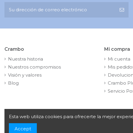
Crambo
Mi compra
Nuestra historia
Mi cuenta
Nuestros compromisos
Mis pedido
Visión y valores
Devolucio
Blog
Crambo Pl
Servicio Po
Esta web utiliza cookies para ofrecerte la mejor exper
Copyright© 2024
Crambo, S.A. Av. de la Vía Láctea, 1,
Accept