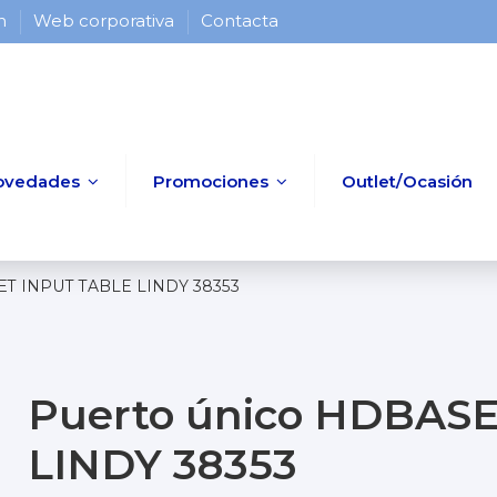
 h
Web corporativa
Contacta
ovedades
Promociones
Outlet/Ocasión
ET INPUT TABLE LINDY 38353
Puerto único HDBAS
LINDY 38353