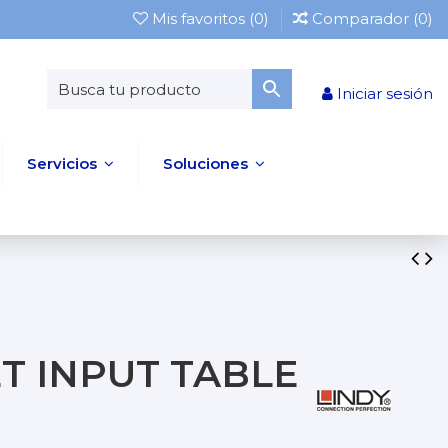
Mis favoritos (
0
)
Comparador (
0
)
Iniciar sesión
Servicios
Soluciones
ET INPUT TABLE