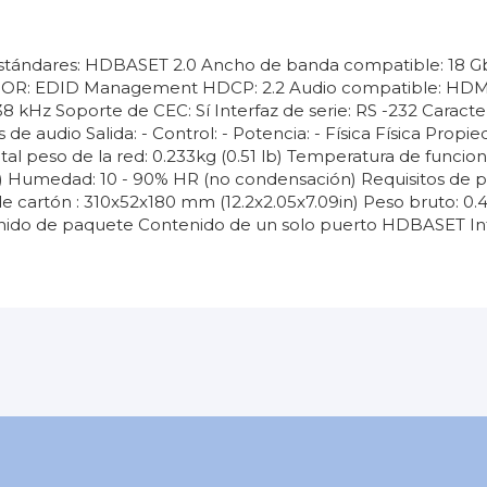
 Estándares: HDBASET 2.0 Ancho de banda compatible: 18 
POR: EDID Management HDCP: 2.2 Audio compatible: HDMI
8 kHz Soporte de CEC: Sí Interfaz de serie: RS -232 Caracter
de audio Salida: - Control: - Potencia: - Física Física Pro
l peso de la red: 0.233kg (0.51 lb) Temperatura de funcionam
° F) Humedad: 10 - 90% HR (no condensación) Requisitos de p
rtón : 310x52x180 mm (12.2x2.05x7.09in) Peso bruto: 0.409 k
enido de paquete Contenido de un solo puerto HDBASET In
2 años, excepto cableado AV 