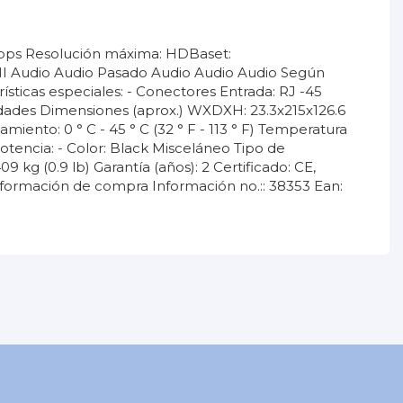
Gbps Resolución máxima: HDBaset:
 Audio Audio Pasado Audio Audio Audio Según
ísticas especiales: - Conectores Entrada: RJ -45
piedades Dimensiones (aprox.) WXDXH: 23.3x215x126.6
iento: 0 ° C - 45 ° C (32 ° F - 113 ° F) Temperatura
otencia: - Color: Black Misceláneo Tipo de
g (0.9 lb) Garantía (años): 2 Certificado: CE,
formación de compra Información no.:: 38353 Ean:
10 a 25 años.