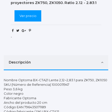
proyectores ZK750, ZK1050. Ratio 2.12 - 2.83:1
Ver precio
-
Descripción
Nombre Optoma BX-CTA21 Lente 2,12~2,83:1 para ZK750, ZK1050
SKU (Número de Referencia) 1000011947
Peso 3,6 kg
Color negro
Fabricante Optoma
Ancho del producto 20 cm
Código EAN 796435071189
Código fabricante / SKU BX-CTA21