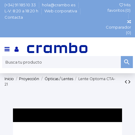
(+34) 91 185 10 33
hola@crambo.es
Mis
favoritos (
0
)
L-V: 8:20 a 18:20 h
Web corporativa
Contacta
Comparador
(
0
)
Inicio
Proyección
Ópticas / Lentes
Lente Optoma CTA-
21