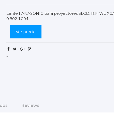
Lente PANASONIC para proyectores 3LCD. R.P. WUXGA 0.
0.802-1.00:1.
Ver precio
-
ados
Reviews