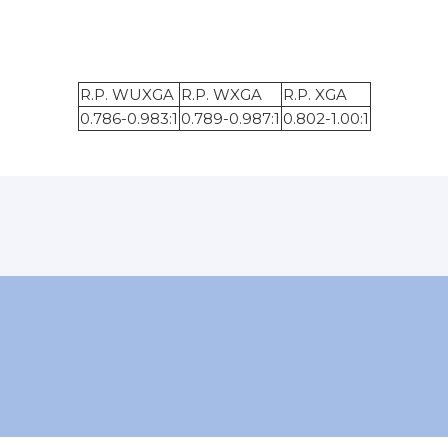
R.P. WUXGA
R.P. WXGA
R.P. XGA
0.786-0.983:1
0.789-0.987:1
0.802-1.00:1
0.8-1.0:1
Negro
3 años
5 kg