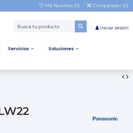
Mis favoritos (
0
)
Comparador (
0
)
Iniciar sesión
Servicios
Soluciones
ELW22