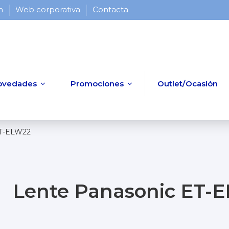
 h
Web corporativa
Contacta
ovedades
Promociones
Outlet/Ocasión
ET-ELW22
Lente Panasonic ET-