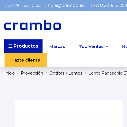
(+34) 91 185 10 33
hola@crambo.es
L-V: 8:20 a 18:20
Productos
Marcas
Top Ventas
N
Hazte cliente
Inicio
Proyección
Ópticas / Lentes
Lente Panasonic 