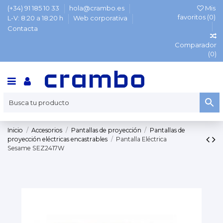
(+34) 91 185 10 33
hola@crambo.es
Mis
favoritos (
0
)
L-V: 8:20 a 18:20 h
Web corporativa
Contacta
Comparador
(
0
)
Inicio
Accesorios
Pantallas de proyección
Pantallas de
proyección eléctricas encastrables
Pantalla Eléctrica
Sesame SEZ2417W