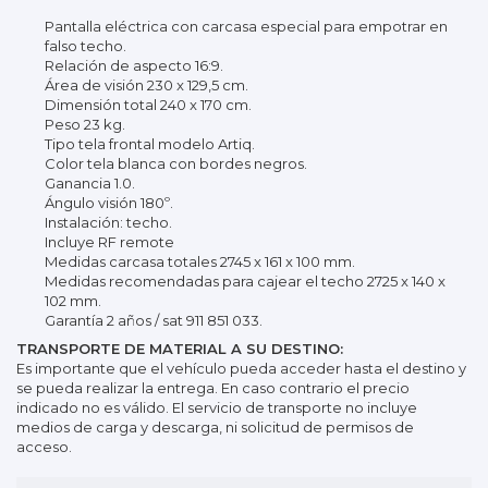
Pantalla eléctrica con carcasa especial para empotrar en
falso techo.
Relación de aspecto 16:9.
Área de visión 230 x 129,5 cm.
Dimensión total 240 x 170 cm.
Peso 23 kg.
Tipo tela frontal modelo Artiq.
Color tela blanca con bordes negros.
Ganancia 1.0.
Ángulo visión 180º.
Instalación: techo.
Incluye RF remote
Medidas carcasa totales 2745 x 161 x 100 mm.
Medidas recomendadas para cajear el techo 2725 x 140 x
102 mm.
Garantía 2 años / sat 911 851 033.
TRANSPORTE DE MATERIAL A SU DESTINO:
Es importante que el vehículo pueda acceder hasta el destino y
se pueda realizar la entrega. En caso contrario el precio
indicado no es válido. El servicio de transporte no incluye
medios de carga y descarga, ni solicitud de permisos de
acceso.