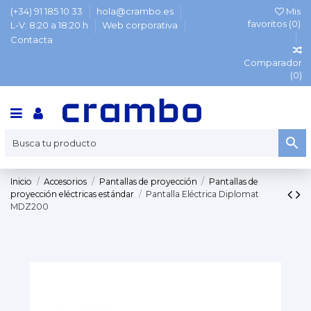
(+34) 91 185 10 33
hola@crambo.es
Mis
favoritos (
0
)
L-V: 8:20 a 18:20 h
Web corporativa
Contacta
Comparador
(
0
)
Inicio
Accesorios
Pantallas de proyección
Pantallas de
proyección eléctricas estándar
Pantalla Eléctrica Diplomat
MDZ200