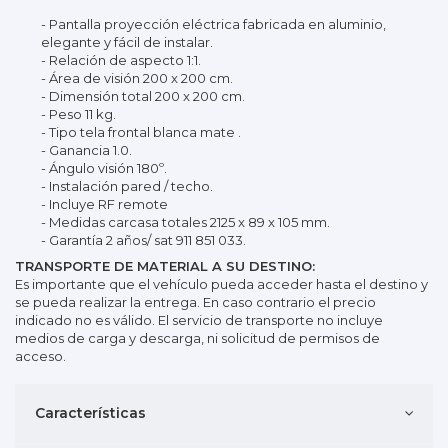
- Pantalla proyección eléctrica fabricada en aluminio,
elegante y fácil de instalar.
- Relación de aspecto 1:1.
- Área de visión 200 x 200 cm.
- Dimensión total 200 x 200 cm.
- Peso 11 kg.
- Tipo tela frontal blanca mate .
- Ganancia 1.0.
- Ángulo visión 180º.
- Instalación pared / techo.
- Incluye RF remote
- Medidas carcasa totales 2125 x 89 x 105 mm.
- Garantía 2 años/ sat 911 851 033.
TRANSPORTE DE MATERIAL A SU DESTINO:
Es importante que el vehículo pueda acceder hasta el destino y
se pueda realizar la entrega. En caso contrario el precio
indicado no es válido. El servicio de transporte no incluye
medios de carga y descarga, ni solicitud de permisos de
acceso.
Características