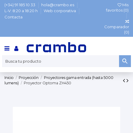
(+34) 91 185 10 33
hola@crambo.es
Mis
favoritos (
0
)
L-V: 8:20 a 18:20 h
Web corporativa
Contacta
Comparador
(
0
)
Inicio
Proyección
Proyectores gama entrada (hasta 5000
lumens)
Proyector Optoma ZH450