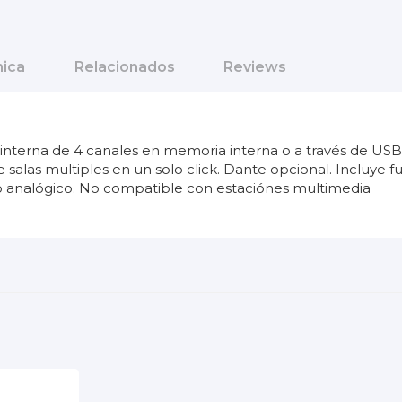
nica
Relacionados
Reviews
ón interna de 4 canales en memoria interna o a través de U
 salas multiples en un solo click. Dante opcional. Incluye 
io analógico. No compatible con estaciónes multimedia
36
Plixus