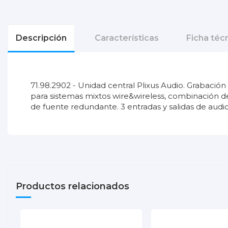
Descripción
Características
Ficha téc
71.98.2902 - Unidad central Plixus Audio. Grabaci
para sistemas mixtos wire&wireless, combinación de
de fuente redundante. 3 entradas y salidas de aud
DATA_SHEET_PlixusAE-R.pdf
No reviews
Garantía
Descargas (498.26k)
Tipo de sistema
Productos relacionados