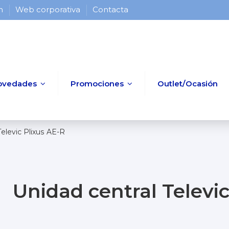
 h
Web corporativa
Contacta
ovedades
Promociones
Outlet/Ocasión
Televic Plixus AE-R
Unidad central Televic