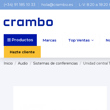
(+34) 91 185 10 33
hola@crambo.es
L-V: 8:20 a 18:20
Productos
Marcas
Top Ventas
N
Hazte cliente
Inicio
Audio
Sistemas de conferencias
Unidad central 