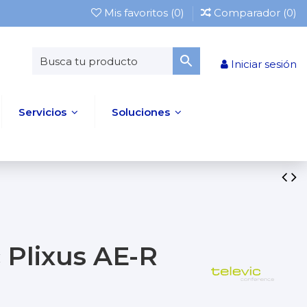
Mis favoritos (
0
)
Comparador (
0
)
Iniciar sesión
Servicios
Soluciones
 Plixus AE-R