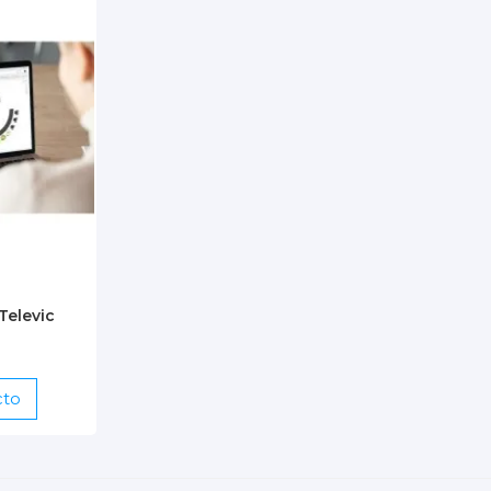
Televic
cto