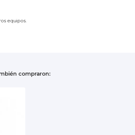
ros equipos.
Negro
5 años
también compraron: