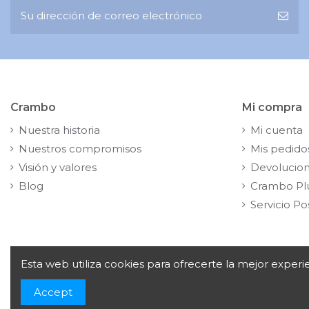
Crambo
Mi compra
Nuestra historia
Mi cuenta
Nuestros compromisos
Mis pedido
Visión y valores
Devolucio
Blog
Crambo Pl
Servicio Po
Esta web utiliza cookies para ofrecerte la mejor exper
Copyright© 2024
Crambo, S.A. Av. de la Vía Láctea, 1,
Accept