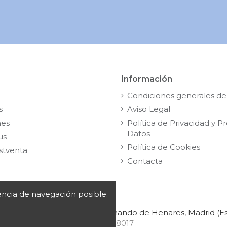
Información
Condiciones generales de
s
Aviso Legal
nes
Política de Privacidad y P
Datos
us
Política de Cookies
stventa
Contacta
iencia de navegación posible.
 Segunda Planta, | 28830 San Fernando de Henares, Madrid (E
A78198017