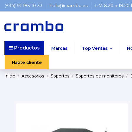
(+34) 91 185 10 33
hola@crambo.es
L-V: 8:20 a 18:20
Productos
Marcas
Top Ventas
N
Hazte cliente
Inicio
Accesorios
Soportes
Soportes de monitores