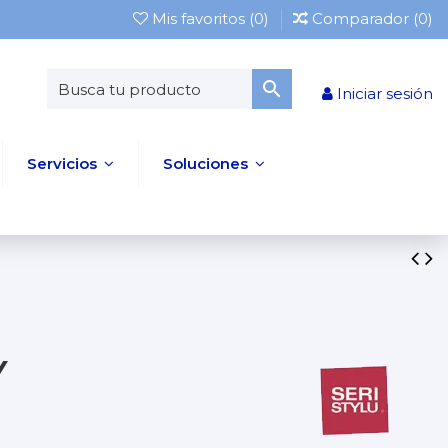
Mis favoritos (
0
)
Comparador (
0
)
Iniciar sesión
Servicios
Soluciones
Y