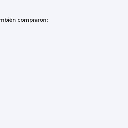
80 kg
Plata
también compraron:
5 años