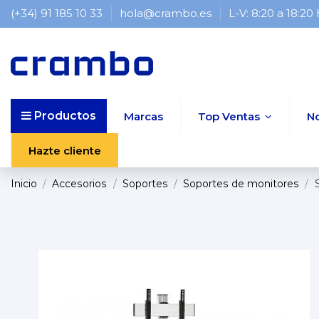
(+34) 91 185 10 33
hola@crambo.es
L-V: 8:20 a 18:20
Productos
Marcas
Top Ventas
N
Hazte cliente
Inicio
Accesorios
Soportes
Soportes de monitores