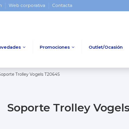
 h
Web corporativa
Contacta
ovedades
Promociones
Outlet/Ocasión
Soporte Trolley Vogels T2064S
Soporte Trolley Vogel