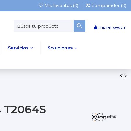
Mis favoritos (
0
)
Comparador (
0
)
Iniciar sesión
Servicios
Soluciones
s T2064S