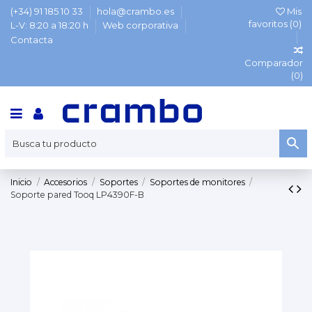
(+34) 91 185 10 33
hola@crambo.es
Mis
favoritos (
0
)
L-V: 8:20 a 18:20 h
Web corporativa
Contacta
Comparador
(
0
)
Inicio
Accesorios
Soportes
Soportes de monitores
Soporte pared Tooq LP4390F-B