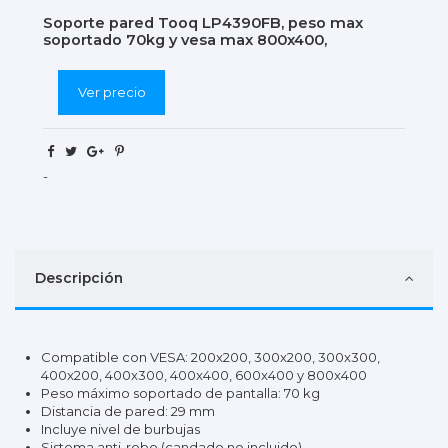
Soporte pared Tooq LP4390FB, peso max
soportado 70kg y vesa max 800x400,
Ver precio
-
Descripción
Compatible con VESA: 200x200, 300x200, 300x300,
400x200, 400x300, 400x400, 600x400 y 800x400
Peso máximo soportado de pantalla: 70 kg
Distancia de pared: 29 mm
Incluye nivel de burbujas
Sistema anti-robo (candado no incluido)