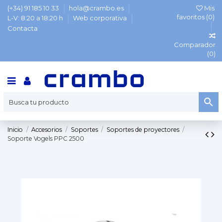
(+34) 91 185 10 33
hola@crambo.es
Mis
favoritos (
0
)
L-V: 8:20 a 18:20 h
Web corporativa
Contacta
Comparador
(
0
)
Inicio
Accesorios
Soportes
Soportes de proyectores
Soporte Vogels PPC 2500