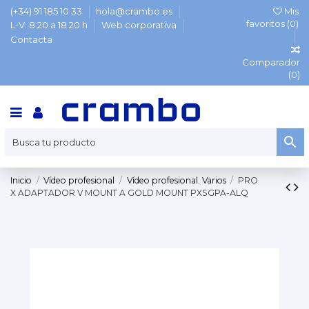
(+34) 91 185 10 33
hola@crambo.es
Mis
favoritos (
0
)
L-V: 8:20 a 18:20 h
Web corporativa
Contacta
Comparador
(
0
)
Inicio
Vídeo profesional
Vídeo profesional. Varios
PRO
X ADAPTADOR V MOUNT A GOLD MOUNT PXSGPA-ALQ
% OUTLET %