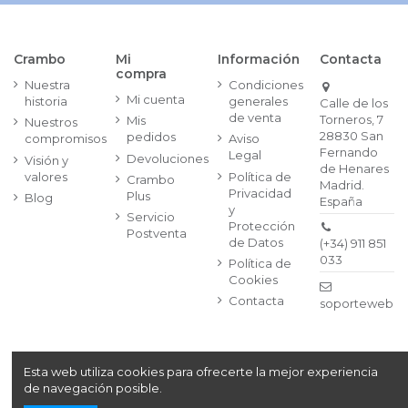
Crambo
Mi
Información
Contacta
compra
Nuestra
Condiciones
Mi cuenta
historia
generales
Calle de los
de venta
Torneros, 7
Mis
Nuestros
28830 San
pedidos
compromisos
Aviso
Fernando
Legal
Devoluciones
Visión y
de Henares
valores
Política de
Crambo
Madrid.
Privacidad
Plus
Blog
España
y
Servicio
Protección
Postventa
de Datos
(+34) 911 851
033
Política de
Cookies
Contacta
soporteweb@
Esta web utiliza cookies para ofrecerte la mejor experiencia
Copyright© 2024
Crambo, S.A. Av. de la Vía Láctea, 1,
de navegación posible.
Segunda Planta, | 28830 San Fernando de Henares,