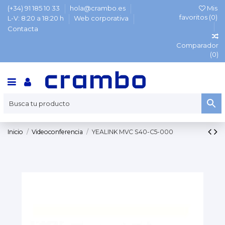
(+34) 91 185 10 33
hola@crambo.es
Mis
favoritos (
0
)
L-V: 8:20 a 18:20 h
Web corporativa
Contacta
Comparador
(
0
)
Inicio
Videoconferencia
YEALINK MVC S40-C5-000