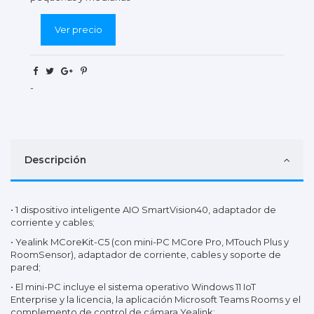
Ver precio
-
Descripción
• 1 dispositivo inteligente AIO SmartVision40, adaptador de
corriente y cables;
• Yealink MCoreKit-C5 (con mini-PC MCore Pro, MTouch Plus y
RoomSensor), adaptador de corriente, cables y soporte de
pared;
• El mini-PC incluye el sistema operativo Windows 11 IoT
Enterprise y la licencia, la aplicación Microsoft Teams Rooms y el
complemento de control de cámara Yealink;