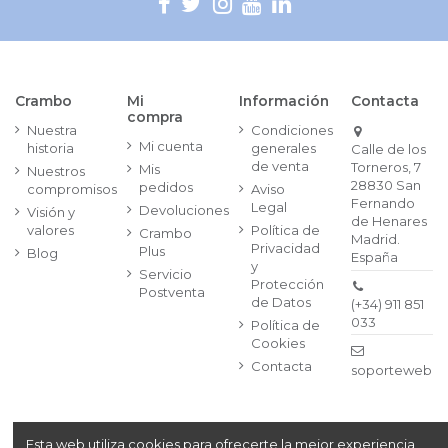
Crambo
Mi
Información
Contacta
compra
Nuestra
Condiciones
Mi cuenta
historia
generales
Calle de los
de venta
Torneros, 7
Mis
Nuestros
28830 San
pedidos
compromisos
Aviso
Fernando
Legal
Devoluciones
Visión y
de Henares
valores
Política de
Crambo
Madrid.
Privacidad
Plus
Blog
España
y
Servicio
Protección
Postventa
de Datos
(+34) 911 851
033
Política de
Cookies
Contacta
soporteweb@
Esta web utiliza cookies para ofrecerte la mejor experiencia