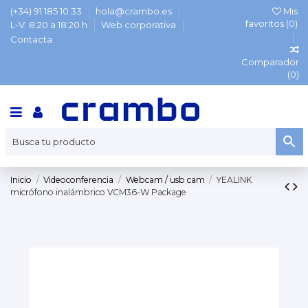
(+34) 91 185 10 33
hola@crambo.es
Mis
favoritos (
0
)
L-V: 8:20 a 18:20 h
Web corporativa
Contacta
Comparador
(
0
)
Inicio
Videoconferencia
Webcam / usb cam
YEALINK
micrófono inalámbrico VCM36-W Package