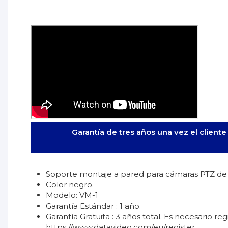
Garantía de tres años una vez el client
Soporte montaje a pared para cámaras PTZ de
Color negro.
Modelo: VM-1
Garantía Estándar : 1 año.
Garantía Gratuita : 3 años total. Es necesario r
https://www.datavideo.com/eu/register