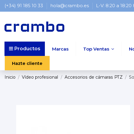
(+34) 91 185 10 33
hola@crambo.es
L-V: 8:20 a 18:20
Productos
Marcas
Top Ventas
N
Hazte cliente
Inicio
Vídeo profesional
Accesorios de cámaras PTZ
So