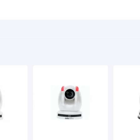
Pared
3 años (con registro del prod