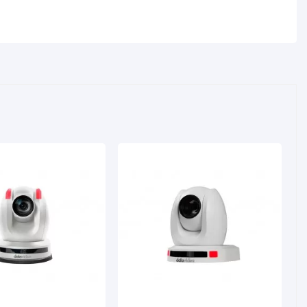
ucto)