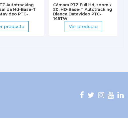
TZ Autotracking
Cámara PTZ Full Hd, zoom x
 salida Hd-Base-T
20, HD-Base-T Autotracking
atavideo PTC-
Blanca Datavideo PTC-
145TW
er producto
Ver producto