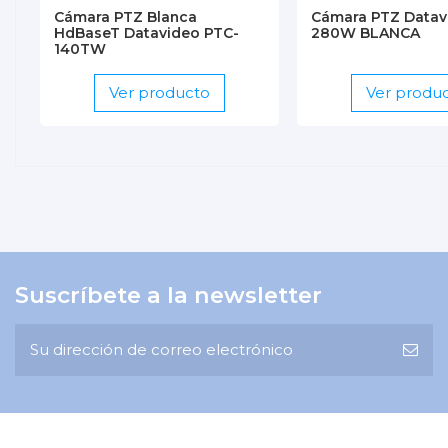
Cámara PTZ Blanca
Cámara PTZ Datav
HdBaseT Datavideo PTC-
280W BLANCA
140TW
Ver producto
Ver produ
Suscríbete a la newsletter