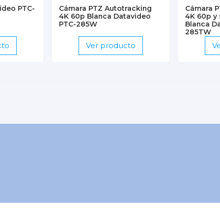
ideo PTC-
Cámara PTZ Autotracking
Cámara P
4K 60p Blanca Datavideo
4K 60p y
PTC-285W
Blanca D
285TW
cto
Ver producto
V